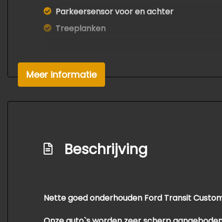
Parkeersensor voor en achter
Treeplanken
Trekhaak
Verwarmde voorruit
Meer informatie
Zijschuifdeur rechts
Overige
Anti blokkeer systeem
Bestuurdersairbag
Beschrijving
Bluetooth
Elektronisch stabiliteits programma
Hoofd airbag(s) achter
Nette goed onderhouden Ford Transit Custom C
Hoofd airbag(s) voor
Onze auto`s worden zeer scherp aangeboden