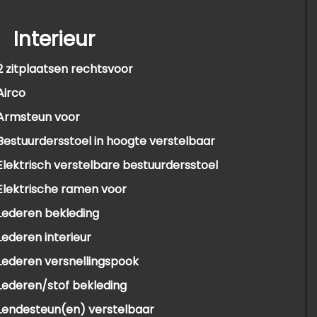
Interieur
2 zitplaatsen rechtsvoor
Airco
Armsteun voor
Bestuurdersstoel in hoogte verstelbaar
Elektrisch verstelbare bestuurdersstoel
Elektrische ramen voor
Lederen bekleding
Lederen interieur
Lederen versnellingspook
Lederen/stof bekleding
Lendesteun(en) verstelbaar