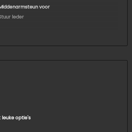
Middenarmsteun voor
Stuur leder
Stuur verstelbaar
Tussenschot volledig
Voorstoelen verwarmd
leuke optie's