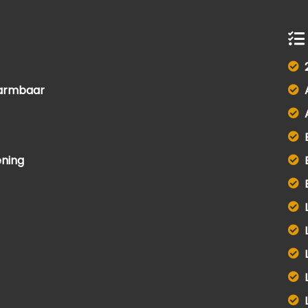
warmbaar
ening