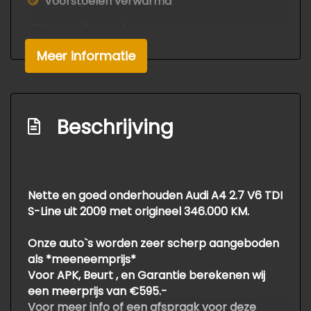
Voorstoelen verwarmd
Infotainment
Meer informatie
Audio installatie
Audio-navigatie full map
Audioinstallatie met cd-speler
Beschrijving
Autotelefoon voorbereiding
Navigatiesysteem
Radio-cd/mp3 speler
Nette en goed onderhouden Audi A4 2.7 V6 TDI
Stuur multifunctioneel
S-Line uit 2009 met origineel 346.000 KM.
Exterieur
Onze auto`s worden zeer scherp aangeboden
als *meeneemprijs*
Buitenspiegels elektrisch verstel- en
Voor APK, Beurt , en Garantie berekenen wij
verwarmbaar
een meerprijs van €595.-
Centrale vergrendeling met
Voor meer info of een afspraak voor deze