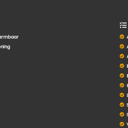
warmbaar
ening