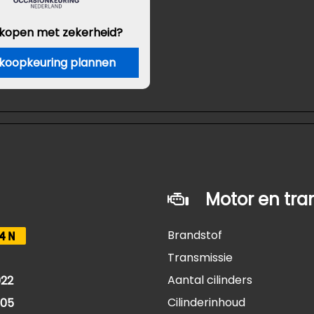
 kopen met zekerheid?
koopkeuring plannen
Motor en tra
Brandstof
4N
Transmissie
Aantal cilinders
22
Cilinderinhoud
005