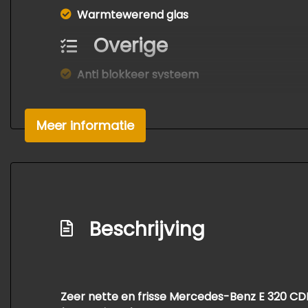
Warmtewerend glas
Overige
Anti blokkeer systeem
Anti doorslip regeling
Bestuurdersairbag
Meer informatie
Elektronisch stabiliteits programma
Hoofd airbag(s) achter
Hoofd airbag(s) voor
Passagiersairbag
Beschrijving
Zij airbag(s) voor
Zeer nette en frisse Mercedes-Benz E 320 CDI 