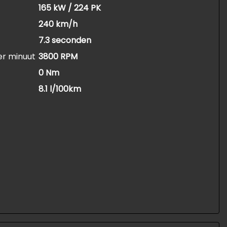
165 kW / 224 PK
240 km/h
7.3 seconden
er minuut
3800 RPM
0 Nm
8.1 l/100km