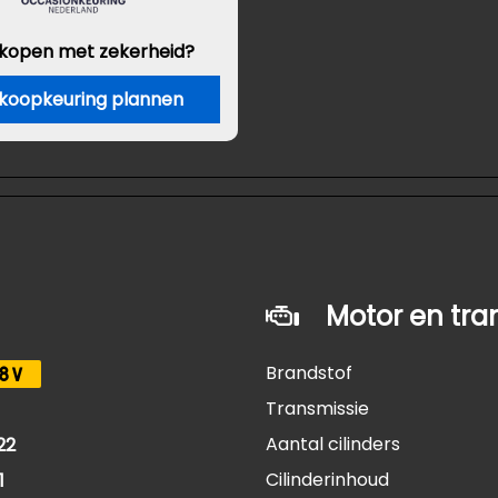
 kopen met zekerheid?
koopkeuring plannen
Motor en tra
Brandstof
8V
Transmissie
Aantal cilinders
22
Cilinderinhoud
1