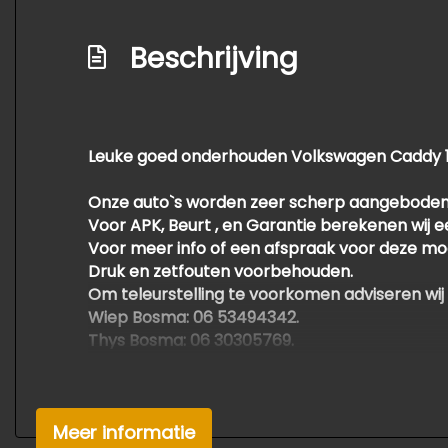
Beschrijving
Leuke goed onderhouden Volkswagen Caddy 1.6 
Onze auto`s worden zeer scherp aangeboden
Voor APK, Beurt , en Garantie berekenen wij 
Voor meer info of een afspraak voor deze mo
Druk en zetfouten voorbehouden.
Om teleurstelling te voorkomen adviseren wij
Wiep Bosma: 06 53494342.
Thys Bosma: 06 30305769.
Met vriendelijke groet,
Bosma auto's
Meer informatie
Foarwei 21