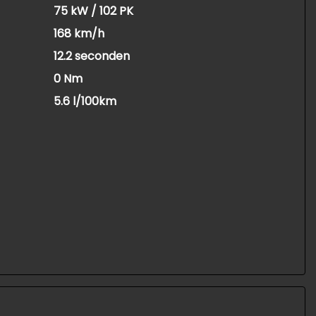
75 kW / 102 PK
168 km/h
12.2 seconden
0 Nm
5.6 l/100km