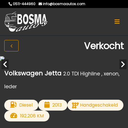
0511-444960
info@bosmaautos.com
Verkocht
Volkswagen Jetta
2.0 TDI Highline , xenon,
leder
Diesel
2013
Handgeschakeld
192.206 KM