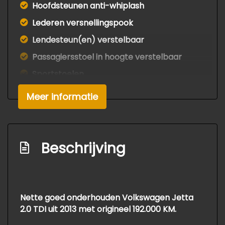
Hoofdsteunen anti-whiplash
Lederen versnellingspook
Lendesteun(en) verstelbaar
Passagiersstoel in hoogte verstelbaar
Sportstoelen
Stuur leder
Meer informatie
Stuur verstelbaar
Stuurbekrachtiging snelheidsafhankelijk
Exterieur
Beschrijving
Buitenspiegels elektrisch verstel- en
verwarmbaar
Nette goed onderhouden Volkswagen Jetta
Buitenspiegels in carrosseriekleur
2.0 TDI uit 2013 met origineel 192.000 KM.
Centrale vergrendeling met