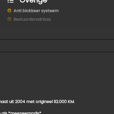
Overige
Anti blokkeer systeem
Bestuurdersairbag
Elektronische remkrachtverdeling
Hoofd airbag(s) achter
Hoofd airbag(s) voor
Passagiersairbag
Zij airbag(s) voor
at uit 2004 met origineel 92.000 KM.
 als *meeneemprijs*