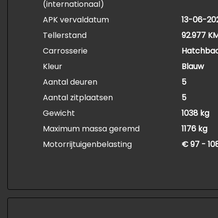
(internationaal)
APK vervaldatum
13-06-20
Tellerstand
92.977 K
Carrosserie
Hatchba
Kleur
Blauw
Aantal deuren
5
Aantal zitplaatsen
5
Gewicht
1038 kg
Maximum massa geremd
1176 kg
Motorrijtuigenbelasting
€ 97 - 10