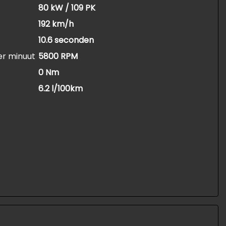
80 kW / 109 PK
192 km/h
10.6 seconden
er minuut
5800 RPM
0 Nm
6.2 l/100km