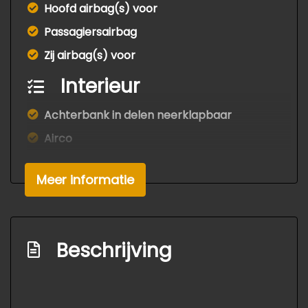
Hoofd airbag(s) voor
Passagiersairbag
Zij airbag(s) voor
Interieur
Achterbank in delen neerklapbaar
Airco
Bestuurdersstoel in hoogte verstelbaar
Meer informatie
Electronic climate control
Elektrische ramen achter
Elektrische ramen voor
Beschrijving
Stuur verstelbaar
Stuurbekrachtiging snelheidsafhankelijk