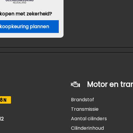
 kopen met zekerheid?
koopkeuring plannen
Motor en tra
Brandstof
8N
Transmissie
Aantal cilinders
12
Cilinderinhoud