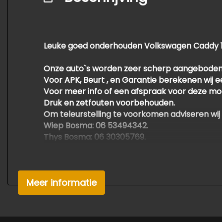
Leuke goed onderhouden Volkswagen Caddy 1.6 
Onze auto`s worden zeer scherp aangeboden
Voor APK, Beurt , en Garantie berekenen wij 
Voor meer info of een afspraak voor deze mo
Druk en zetfouten voorbehouden.
Om teleurstelling te voorkomen adviseren wij
Wiep Bosma: 06 53494342.
Thys Bosma: 06 30305769.
Met vriendelijke groet,
Bosma auto's
Meer informatie
Foarwei 21
9298 JA Kollumerzwaag