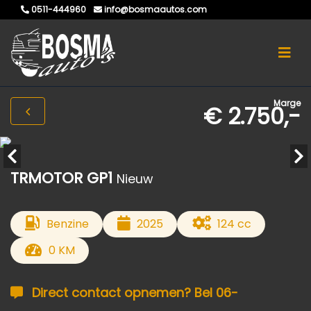
0511-444960
info@bosmaautos.com
Marge
€ 2.750,-
TRMOTOR GP1
Nieuw
Benzine
2025
124 cc
0 KM
Direct contact opnemen? Bel 06-