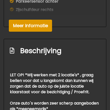
Parkeersensor achter
Zijschuifdeur rechts
Interieur
Meer informatie
2 zitplaatsen rechtsvoor
Airco
Armsteun voor
Beschrijving
Bestuurdersstoel in hoogte verstelbaar
Elektrische ramen voor
Lendesteun(en) verstelbaar
LET OP! *Wij werken met 2 locatie's* , graag
bellen voor dat u langskomt dan kunnen wij
Stuur verstelbaar
zorgen dat de auto op de juiste locatie
Overige
klaarstaat voor de bezichtiging / Proefrit.
Anti blokkeer systeem
Onze auto`s worden zeer scherp aangeboden
als *meeneemprijs*