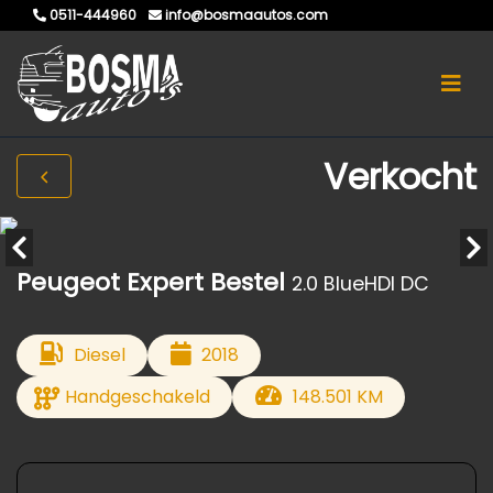
0511-444960
info@bosmaautos.com
Verkocht
Peugeot Expert Bestel
2.0 BlueHDI DC
Diesel
2018
Handgeschakeld
148.501 KM