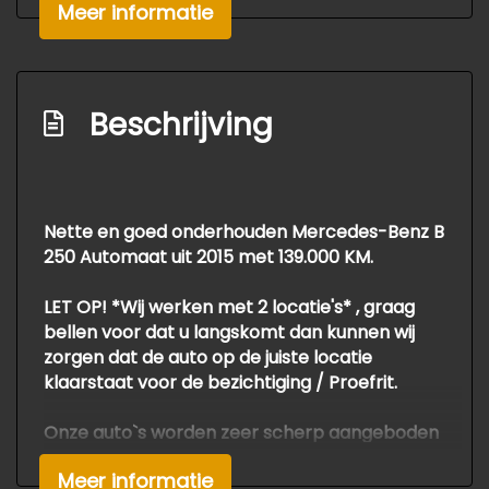
Meer informatie
Overige
Achteropkomend verkeer waarschuwing
Anti blokkeer systeem
Beschrijving
Anti doorslip regeling
Autonomous emergency braking
Bestuurdersairbag
Nette en goed onderhouden Mercedes-Benz B
250 Automaat uit 2015 met 139.000 KM.
Bluetooth
Elektronisch stabiliteits programma
LET OP! *Wij werken met 2 locatie's* , graag
bellen voor dat u langskomt dan kunnen wij
Elektronische remkrachtverdeling
zorgen dat de auto op de juiste locatie
Hoofd airbag(s) achter
klaarstaat voor de bezichtiging / Proefrit.
Hoofd airbag(s) voor
Onze auto`s worden zeer scherp aangeboden
Knie airbag(s)
als *meeneemprijs*
Meer informatie
Passagiersairbag
Voor APK, Grote Beurt , en Garantie