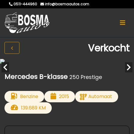
0511-444960
info@bosmaautos.com
Verkocht
Mercedes B-klasse
250 Prestige
Benzine
2015
Automaat
139.689 KM